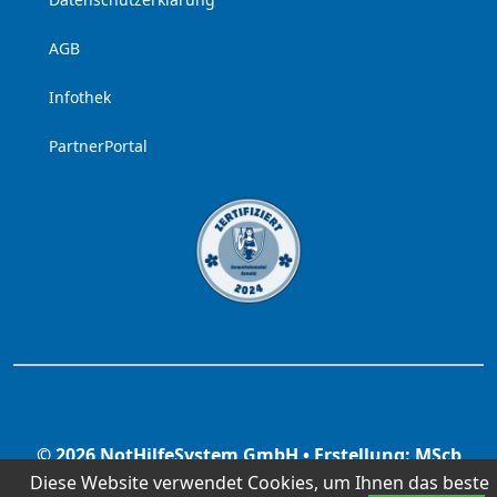
AGB
Infothek
PartnerPortal
© 2026 NotHilfeSystem GmbH • Erstellung: MScb
GmbH & Co.KG
www.mscb.it
Diese Website verwendet Cookies, um Ihnen das beste